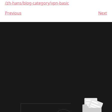
/zh-hans/blog-category/vpn-basic
Previous
Next