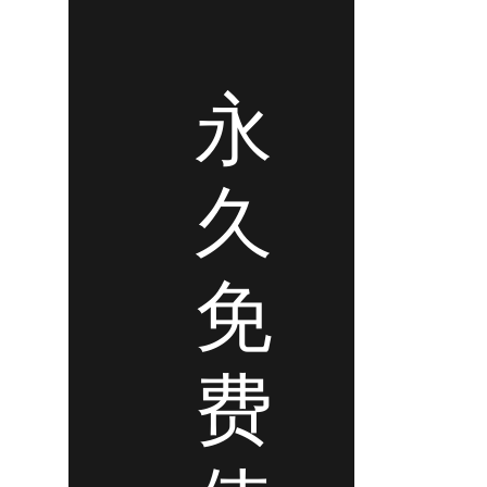
永
久
免
费